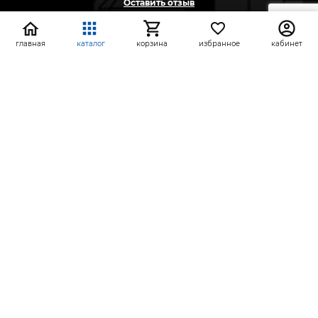
Оставить отзыв
Жалоба
Предложение
главная
каталог
корзина
избранное
кабинет
На информационном ресурсе применяются
рекомендательные технологии
(информационные технологии предоставления
информации на основе сбора, систематизации и
анализа сведений, относящихся к
предпочтениям пользователей сети «Интернет»,
находящихся на территории Российской
Федерации)
СтройлоН 1998-2026 г.
Публичная оферта
Обработка персональных данных
Политика конфиденциальности сервисов Яндекс