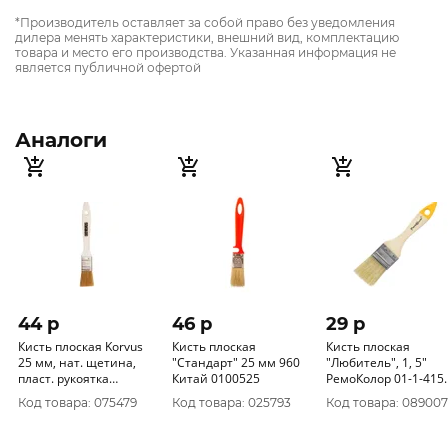
*Производитель оставляет за собой право без уведомления
дилера менять характеристики, внешний вид, комплектацию
товара и место его производства. Указанная информация не
является публичной офертой
Аналоги
44 p
46 p
29 p
Кисть плоская Korvus
Кисть плоская
Кисть плоская
25 мм, нат. щетина,
"Стандарт" 25 мм 960
"Любитель", 1, 5"
пласт. рукоятка
Китай 0100525
РемоКолор 01-1-415
0102610
(упак. 12 шт)
Код товара: 075479
Код товара: 025793
Код товара: 089007