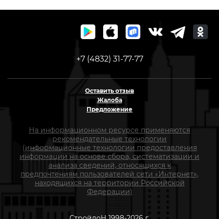
+7 (4832) 31-77-77
Оставить отзыв
Жалоба
Предложение
На информационном ресурсе применяются
рекомендательные технологии
(информационные технологии предоставления
информации на основе сбора, систематизации и
анализа сведений, относящихся к
предпочтениям пользователей сети «Интернет»,
находящихся на территории Российской
Федерации)
СтройлоН 1998-2026 г.