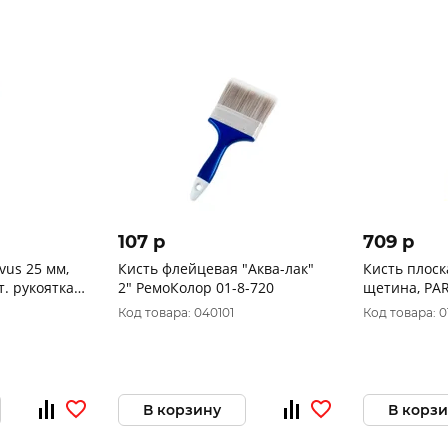
107 p
709 p
vus 25 мм,
Кисть флейцевая "Аква-лак"
Кисть плоск
2" РемоКолор 01-8-720
щетина, PARADE
7104013
Код товара: 040101
Код товара: 0
В корзину
В корз