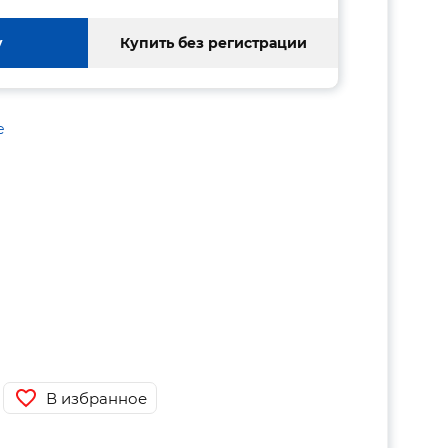
у
Купить без регистрации
е
В избранное