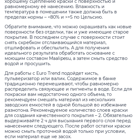
хорошему сцеплению краски с поверхностью и
равномерному её нанесению. Влажность и
температура в помещении также должна быть в
пределах нормы – <80% и >+5 по Цельсию.
Обратите внимание, что можно окрашивать как новые
поверхности без отделки, так и уже имеющие старое
покрытие. В последнем случае с поверхности стоит
снять скребком отслаивающийся материал,
отшлифовать и обеспылить. А для получения
идеального результата обработать основание с
моющим составом Maalipesu, а затем смыть средство
водой и просушить.
Для работы с Euro Trend подойдет кисть,
пульверизатор или валик. Содержимое в банке
традиционно перемешивают, чтобы равномерно
распределить связующее и пигменты в воде. Если для
покраски вам недостаточно одного объема, то
рекомендуем смешать материал из нескольких
заводских емкостей в одной большой во избежание
разнотона. Рекомендуемое количество слоев краски
для создания качественного покрытия – 2. Обязательно
выдерживайте 2 ч для высыхания первого слоя перед
нанесением следующего. После работ остатки краски
можно смыть проточной водой только при условии,
если материал еще не засох.