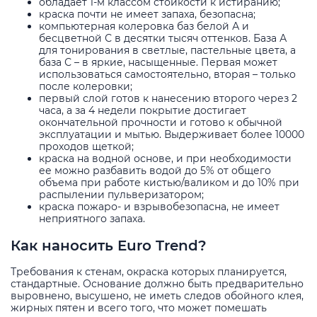
обладает 1-м классом стойкости к истиранию;
краска почти не имеет запаха, безопасна;
компьютерная колеровка баз белой А и
бесцветной С в десятки тысяч оттенков. База А
для тонирования в светлые, пастельные цвета, а
база С – в яркие, насыщенные. Первая может
использоваться самостоятельно, вторая – только
после колеровки;
первый слой готов к нанесению второго через 2
часа, а за 4 недели покрытие достигает
окончательной прочности и готово к обычной
эксплуатации и мытью. Выдерживает более 10000
проходов щеткой;
краска на водной основе, и при необходимости
ее можно разбавить водой до 5% от общего
объема при работе кистью/валиком и до 10% при
распылении пульверизатором;
краска пожаро- и взрывобезопасна, не имеет
неприятного запаха.
Как наносить Euro Trend?
Требования к стенам, окраска которых планируется,
стандартные. Основание должно быть предварительно
выровнено, высушено, не иметь следов обойного клея,
жирных пятен и всего того, что может помешать