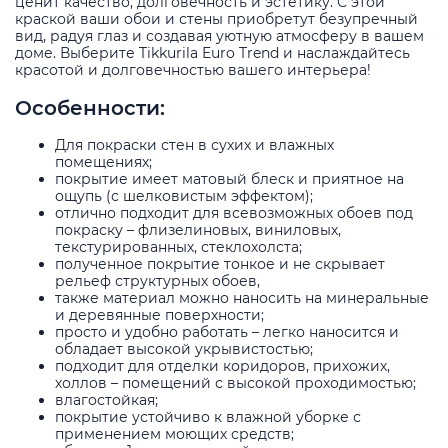
ценит качество, долговечность и эстетику. С этой
краской ваши обои и стены приобретут безупречный
вид, радуя глаз и создавая уютную атмосферу в вашем
доме. Выберите Tikkurila Euro Trend и наслаждайтесь
красотой и долговечностью вашего интерьера!
Особенности:
Для покраски стен в сухих и влажных
помещениях;
покрытие имеет матовый блеск и приятное на
ощупь (с шелковистым эффектом);
отлично подходит для всевозможных обоев под
покраску – флизелиновых, виниловых,
текстурированных, стеклохолста;
полученное покрытие тонкое и не скрывает
рельеф структурных обоев,
также материал можно наносить на минеральные
и деревянные поверхности;
просто и удобно работать – легко наносится и
обладает высокой укрывистостью;
подходит для отделки коридоров, прихожих,
холлов – помещений с высокой проходимостью;
влагостойкая;
покрытие устойчиво к влажной уборке с
применением моющих средств;