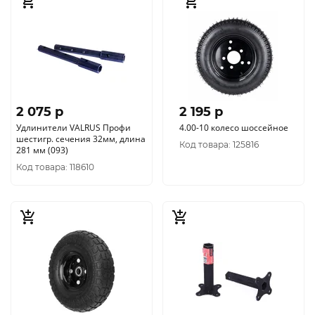
2 075 p
2 195 p
Удлинители VALRUS Профи
4.00-10 колесо шоссейное
шестигр. сечения 32мм, длина
Код товара: 125816
281 мм (093)
Код товара: 118610