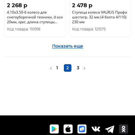
2 268 p
2 478 p
4.10х3.50-6 колесо для
Ступица колеса VALRUS Профи
снегоуборочной техники, d оси
шестигр. 32 мм (4 болта 4/110)
20мм, кркг, длина ступицы
230 мм
колеса 45мм (левое+правое,
Код товара: 110918
Код товара: 121575
пара)
Показать еще
1
2
3