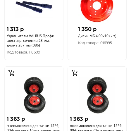
1 313 p
1 350 p
Удлинители VALRUS Профи
Диски МБ 4.00х10 (к-т)
шестигр. сечения 23 мм,
Код товара: 016995
длина 287 мм (086)
Код товара: 118609
1 363 p
1 363 p
пневмоколесо для тачки 15*6,
пневмоколесо для тачки 15*6,
00-6 посадка 16мм подшипник
00-6 посадка 20мм подшипник