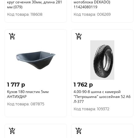
круг сечения 30мм, длина 281
мотоблока DEKADO)
мм (079)
11424080119
Код товара: 118608
Код товара: 006269
1 717 p
1 762 p
Кузов 180 пластик 5мм
4.00-90-8 шина с камерой
АНТИУДАР
"Петрошина" шоссейная 52 А6
Л-377
Код товара: 087875
Код товара: 109372