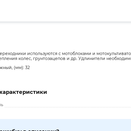
ереходники используются с мотоблоками и мотокультиват
епления колес, грунтозацепов и др. Удлинители необходи
ный, (мм): 32
характеристики
ль