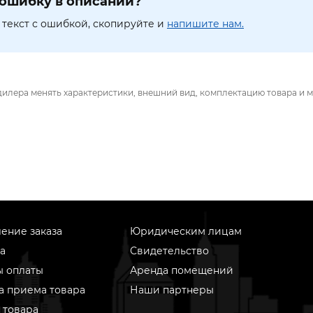
ошибку в описании?
текст с ошибкой, скопируйте и
напишите нам.
дилера менять характеристики, внешний вид, комплектацию товара и м
ение заказа
Юридическим лицам
а
Свидетельство
ы оплаты
Аренда помещений
а приема товара
Наши партнеры
 товара