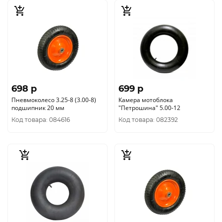
698 p
699 p
Пневмоколесо 3.25-8 (3.00-8)
Камера мотоблока
подшипник 20 мм
"Петрошина" 5.00-12
Код товара: 084616
Код товара: 082392