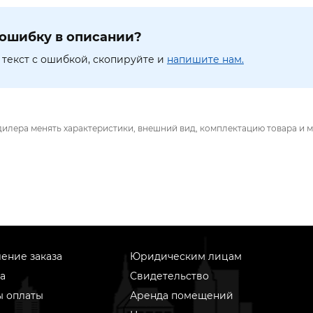
ошибку в описании?
текст с ошибкой, скопируйте и
напишите нам.
дилера менять характеристики, внешний вид, комплектацию товара и м
ение заказа
Юридическим лицам
а
Свидетельство
ы оплаты
Аренда помещений