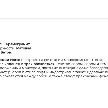
л:
Керамогранит.
рхности:
Матовая.
:
Бетон.
кции Norse
построен на сочетании монохромных оттенков а
 выполнен в трех расцветках
– светло-сером, сером и тем
сдержанный монохром, плиты не выглядят скучно благодаря
интерьеров в стиле лофт и индастриал, а также идеально
 сочетаются между собой, а также станут прекрасным фоно