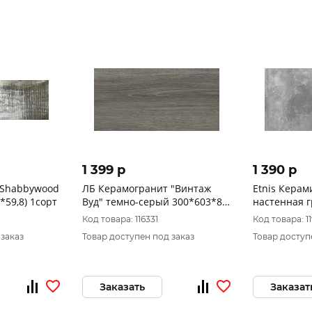
1 399 p
1 390 p
 Shabbywood
ЛБ Керамогранит "Винтаж
Etnis Керам
*59,8) 1сорт
Вуд" темно-серый 300*603*8.5
настенная г
NEW
18-3644 30х
Код товара: 116331
Код товара: 1
 заказ
Товар доступен под заказ
Товар доступ
Заказать
Заказат