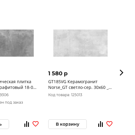
1 580 p
1 59
ическая плитка
GT185VG Керамогранит
Шадэ 
рафитовый 18-01-
Norse_GT светло-сер. 30x60 _
серый
60
1\58,32
19306
Код товара: 125013
Код то
ен под заказ
Товар 
ь
В корзину
За