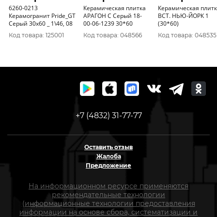
6260-0213
Керамическая плитка
Керамическая плит
Керамогранит Pride_GT
АРАГОН С Серый 18-
ВСТ. НЬЮ-ЙОРК 1
Серый 30x60 _ 1\46, 08
00-06-1239 30*60
(30*60)
Код товара: 125001
Код товара: 048566
Код товара: 048535
+7 (4832) 31-77-77
Оставить отзыв
Жалоба
Предложение
На информационном ресурсе применяются
рекомендательные технологии
(информационные технологии предоставления
информации на основе сбора, систематизации и