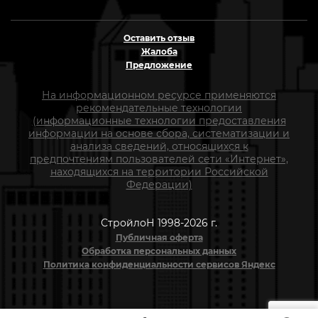
Оставить отзыв
Жалоба
Предложение
На информационном ресурсе применяются
рекомендательные технологии
(информационные технологии предоставления
информации на основе сбора, систематизации и
анализа сведений, относящихся к
предпочтениям пользователей сети «Интернет»,
находящихся на территории Российской
Федерации)
СтройлоН 1998-2026 г.
Публичная оферта
Обработка персональных данных
Политика конфиденциальности сервисов Яндекс