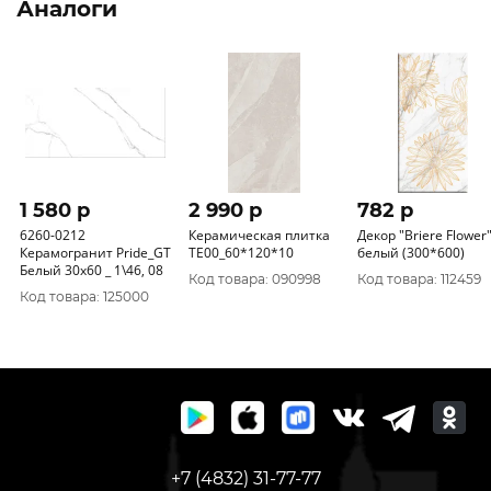
Аналоги
1 580 p
2 990 p
782 p
6260-0212
Керамическая плитка
Декор "Briere Flower"
Керамогранит Pride_GT
TE00_60*120*10
белый (300*600)
Белый 30x60 _ 1\46, 08
Код товара: 090998
Код товара: 112459
Код товара: 125000
+7 (4832) 31-77-77