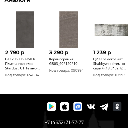
Аналоги
2 790 p
3 290 p
1 239 p
GT120600509MCR
Керамогранит
ЦР Керамогранит
Плитка грес глаз.
GB03_60*120*10
Shabbywood темно-
Stardust_GT Темно-
серый (18.5*59, 8)
Код товара: 090994
серый 60*120 карвинг_
1сорт
Код товара: 124884
Код товара: 113952
1 \43, 2
+7 (4832) 31-77-77