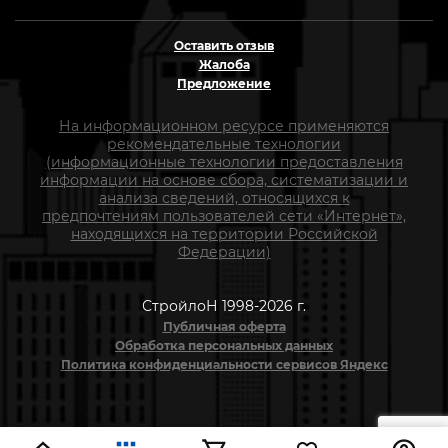
Оставить отзыв
Жалоба
Предложение
На информационном ресурсе применяются
рекомендательные технологии
(информационные технологии предоставления
информации на основе сбора, систематизации и
анализа сведений, относящихся к
предпочтениям пользователей сети «Интернет»,
находящихся на территории Российской
Федерации)
СтройлоН 1998-2026 г.
Публичная оферта
Обработка персональных данных
Политика конфиденциальности сервисов Яндекс