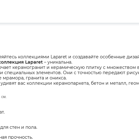
яйтесь коллекциями Laparet и создавайте особенные диза
коллекция Laparet
– уникальна.
чает керамогранит и керамическую плитку с множеством в
и специальных элементов. Они с точностью передают рису
 мрамора, гранита и оникса.
удивят вас коллекции керамопаркета, бетон и металл, ге
 см.
т.
для стен и пола.
ая прочность.