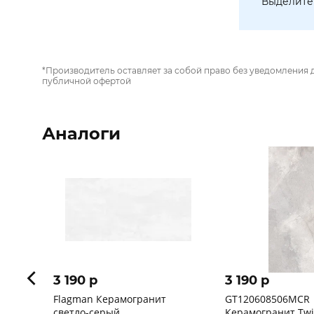
Выделите 
*Производитель оставляет за собой право без уведомления 
публичной офертой
Аналоги
3 190 p
3 190 p
Flagman Керамогранит
GT120608506MCR
светло-серый
Керамогранит Twi