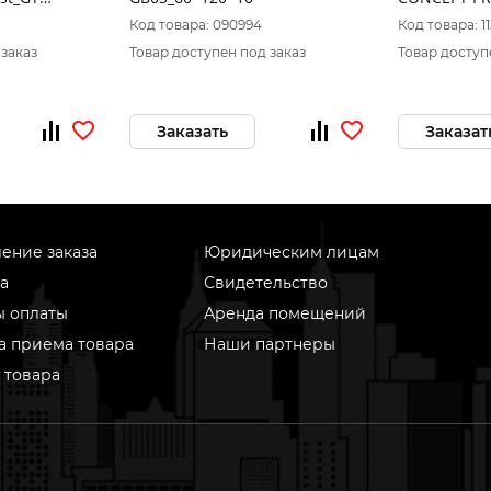
0 карвинг _
ректификат 2
Код товара: 090994
Код товара: 1
1сорт
 заказ
Товар доступен под заказ
Товар доступ
Заказать
Заказат
ение заказа
Юридическим лицам
а
Свидетельство
ы оплаты
Аренда помещений
а приема товара
Наши партнеры
 товара