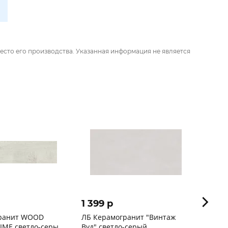
есто его производства. Указанная информация не является
1 399 p
1 98
гранит WOOD
ЛБ Керамогранит "Винтаж
PC ке
IME светло-серый
Вуд" светло-серый
1200х