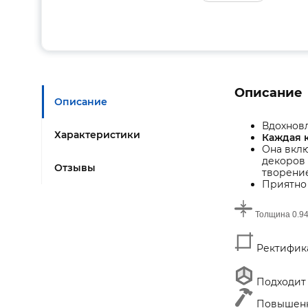
Описание
Описание
Вдохновл
Характеристики
Каждая 
Она вклю
декоров 
Отзывы
творение
Приятно 
Толщина
0.94
Ректифика
Подходит 
Повышенн