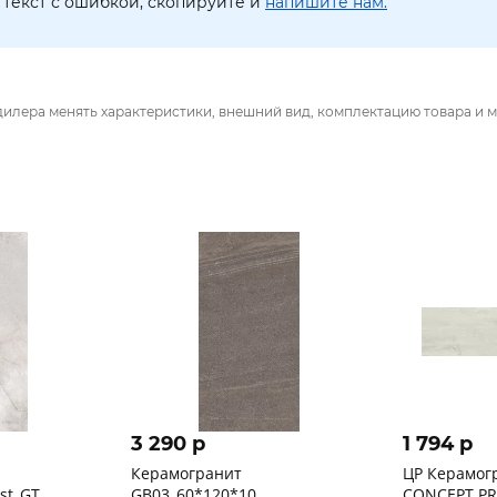
текст с ошибкой, скопируйте и
напишите нам.
дилера менять характеристики, внешний вид, комплектацию товара и м
3 290 p
1 794 p
Керамогранит
ЦР Керамо
st_GT
GB03_60*120*10
CONCEPT PR