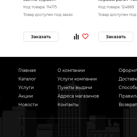
K952677R0001LPER 60х120
светло-сер. 60x12
Код товара: 114175
Код товара: 124869
1\46,08
Товар доступен под заказ
Товар доступен под
Заказать
Заказать
Главная
О компании
Оформл
Каталог
Услуги компании
Доставк
Услуги
Пункты выдачи
Способ
Акции
Адреса магазинов
Правил
Новости
Контакты
Возврат