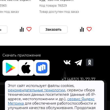
1,8x89,8 0,8)
300*603*8.5 NEW
мато
13965
Код товара: 116329
Код то
ен под заказ
Товар доступен под заказ
Товар 
ь
Заказать
За
Скачать приложение
+7 (4832) 31-77-77
Этот сайт использует файлы cookies,
рекомендательные технологии
, сервисы сбора
технических данных посетителей (данные об IP-
адресе, местоположении и др.),
сервис Яндекс
Метрика
для обеспечения работоспособности и
улучшения качества обслуживания. Продолжая