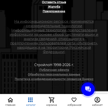
Оставить отзыв
Жалоба
Предложение
На информационном ресурсе применяются
рекомендательные технологии
(информационные технологии предоставления
информации на основе сбора, систематизации и
анализа сведений, относящихся к
предпочтениям пользователей сети «Интернет»,
находящихся на территории Российской
Федерации)
СтройлоН 1998-2026 г.
Публичная оферта
Обработка персональных данных
Политика конфиденциальности сервисов Яндекс
главная
каталог
корзина
избранное
кабинет