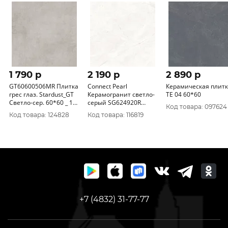
1 790 p
2 190 p
2 890 p
GT60600506MR Плитка
Connect Pearl
Керамическая плит
грес глаз. Stardust_GT
Керамогранит светло-
TE 04 60*60
Светло-сер. 60*60 _ 1
серый SG624920R
Код товара: 097624
\43, 2
60х60 матовый
Код товара: 124828
Код товара: 116819
+7 (4832) 31-77-77