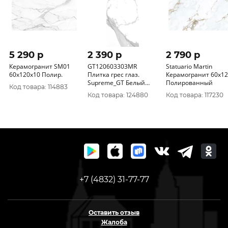
5 290 p
2 390 p
2 790 p
Керамогранит SM01
GT120603303MR
Statuario Martin
60x120x10 Полир.
Плитка грес глаз.
Керамогранит 60х1
Supreme_GT Белый
Полированный
Код товара: 114883
60*120 _ 1 \43, 2
Код товара: 124880
Код товара: 117230
+7 (4832) 31-77-77
Оставить отзыв
Жалоба