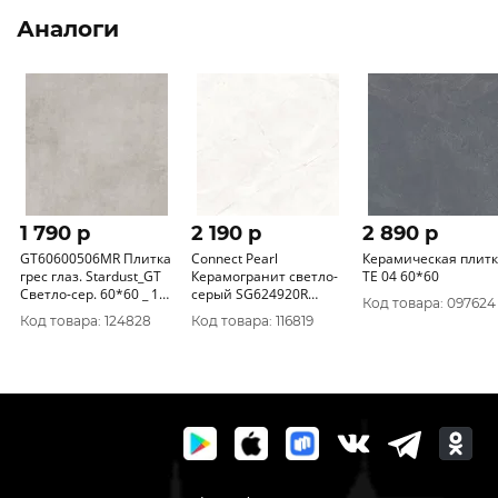
Аналоги
1 790 p
2 190 p
2 890 p
GT60600506MR Плитка
Connect Pearl
Керамическая плит
грес глаз. Stardust_GT
Керамогранит светло-
TE 04 60*60
Светло-сер. 60*60 _ 1
серый SG624920R
Код товара: 097624
\43, 2
60х60 матовый
Код товара: 124828
Код товара: 116819