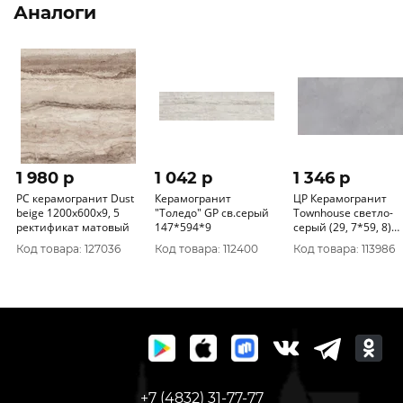
Аналоги
1 980 p
1 042 p
1 346 p
PC керамогранит Dust
Керамогранит
ЦР Керамогранит
beige 1200х600х9, 5
"Толедо" GP св.серый
Townhouse светло-
ректификат матовый
147*594*9
серый (29, 7*59, 8)
1сорт
Код товара: 127036
Код товара: 112400
Код товара: 113986
+7 (4832) 31-77-77