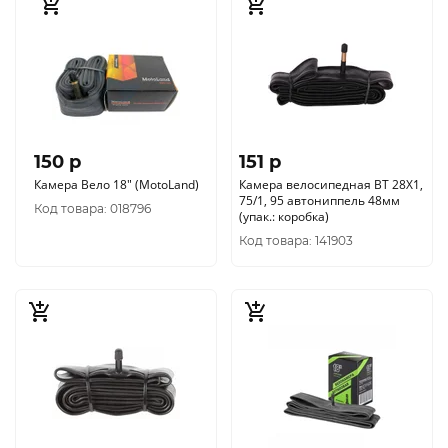
150 p
151 p
Камера Вело 18" (MotoLand)
Камера велосипедная BT 28Х1,
75/1, 95 автониппель 48мм
Код товара: 018796
(упак.: коробка)
Код товара: 141903