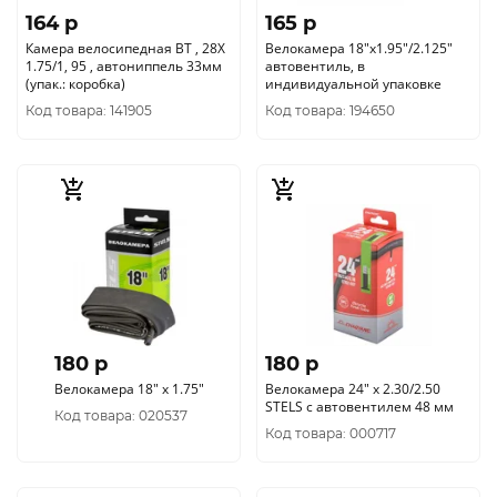
164 p
165 p
Камера велосипедная BT , 28Х
Велокамера 18"x1.95"/2.125"
1.75/1, 95 , автониппель 33мм
автовентиль, в
(упак.: коробка)
индивидуальной упаковке
Код товара: 141905
Код товара: 194650
180 p
180 p
Велокамера 18" x 1.75"
Велокамера 24" x 2.30/2.50
STELS с автовентилем 48 мм
Код товара: 020537
Код товара: 000717