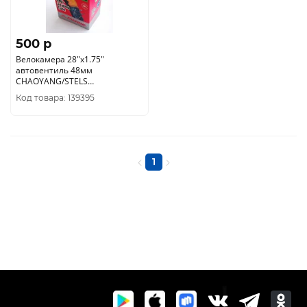
500 p
Велокамера 28"x1.75"
автовентиль 48мм
CHAOYANG/STELS
самозаклеивающаяся, в инд.
Код товара: 139395
упаковке
1