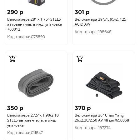
290 p
301 p
Велокамера 28" x 1.75" STELS
Велокамера 29"х1, 95-2, 125
автовентиль, в инд. упаковке
ACID A/V
760012
Код товара: 198648
Код товара: 075890
350 p
370 p
Велокамера 27.5"x 1.90/2.10
Велокамера 26" Chao Yang
STELS автовентиль, в инд.
26х2.30/2.50 AV 48 мм/650068
упаковке
Код товара: 197274
Код товара: 011847