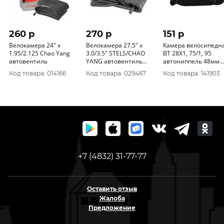
260 p
270 p
151 p
Велокамера 24" x
Велокамера 27.5" x
Камера велосипедн
1.95/2.125 Chao Yang
3.0/3.5" STELS/CHAO
BT 28Х1, 75/1, 95
автовентиль
YANG автовентиль
автониппель 48мм
(полу FAT BIKE)
(упак.: коробка)
Код товара: 014166
Код товара: 029467
Код товара: 141903
+7 (4832) 31-77-77
Оставить отзыв
Жалоба
Предложение