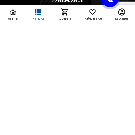
Оставить отзыв
Жалоба
Предложение
главная
каталог
корзина
избранное
кабинет
На информационном ресурсе применяются
рекомендательные технологии
(информационные технологии предоставления
информации на основе сбора, систематизации и
анализа сведений, относящихся к
предпочтениям пользователей сети «Интернет»,
находящихся на территории Российской
Федерации)
СтройлоН 1998-2026 г.
Публичная оферта
Обработка персональных данных
Политика конфиденциальности сервисов Яндекс