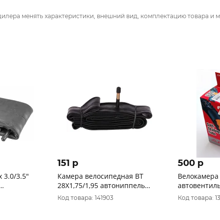
дилера менять характеристики, внешний вид, комплектацию товара и м
151 p
500 p
 3.0/3.5"
Камера велосипедная BT
Велокамера 
28Х1,75/1,95 автониппель
автовентил
 FAT BIKE)
48мм (упак.: коробка)
CHAOYANG/
Код товара: 141903
Код товара: 1
самозаклеив
упаковке