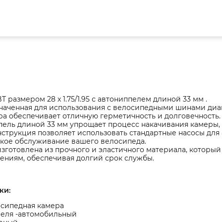
T размером 28 x 1.75/1.95 с автониппелем длиной 33 мм .
аченная для использования с велосипедными шинами диаме
ра обеспечивает отличную герметичность и долговечность.
ель длиной 33 мм упрощает процесс накачивания камеры, 
нструкция позволяет использовать стандартные насосы для
ское обслуживание вашего велосипеда.
зготовлена из прочного и эластичного материала, который
ениям, обеспечивая долгий срок службы.
ки:
осипедная камера
пеля -автомобильный