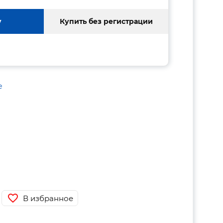
у
Купить без регистрации
е
В избранное