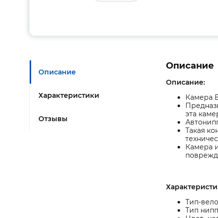
Описание
Описание
Описание:
Характеристики
Камера B
Предназн
эта каме
Отзывы
Автонипп
Такая ко
техниче
Камера и
поврежд
Характеристи
Тип-вел
Тип нип