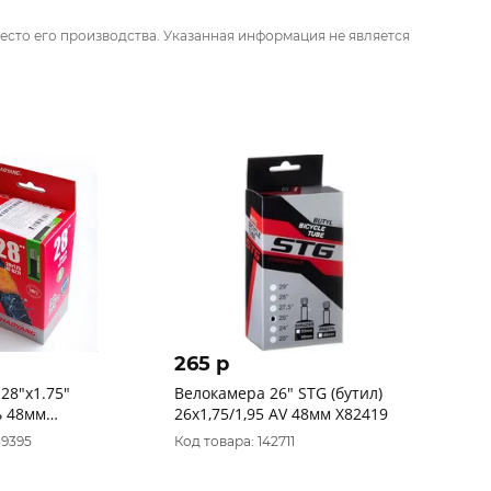
есто его производства. Указанная информация не является
265 p
28"x1.75"
Велокамера 26" STG (бутил)
ь 48мм
26х1,75/1,95 AV 48мм Х82419
STELS
39395
Код товара: 142711
ающаяся, в инд.