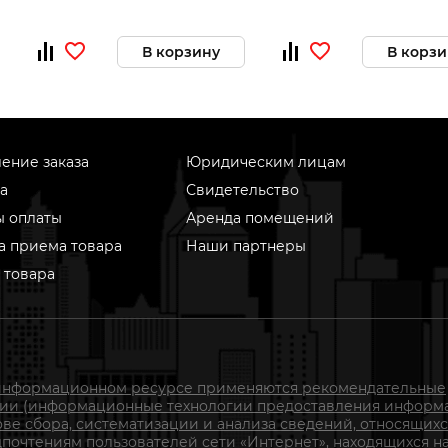
В корзину
В корзи
ение заказа
Юридическим лицам
а
Свидетельство
ы оплаты
Аренда помещений
а приема товара
Наши партнеры
 товара
информационном ресурсе применяются рекомендательные
гии (информационные технологии предоставления информ
ове сбора, систематизации и анализа сведений, относящихс
почтениям пользователей сети «Интернет», находящихся н