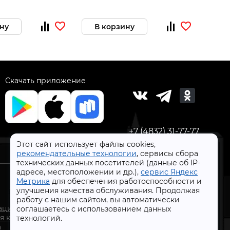
ну
В корзину
Скачать приложение
+7 (4832) 31-77-77
Этот сайт использует файлы cookies,
рекомендательные технологии
, сервисы сбора
технических данных посетителей (данные об IP-
адресе, местоположении и др.),
сервис Яндекс
Метрика
для обеспечения работоспособности и
улучшения качества обслуживания. Продолжая
работу с нашим сайтом, вы автоматически
СтройлоН 1998-2026 г.
ации
соглашаетесь с использованием данных
Публичная оферта
я к
технологий.
Обработка персональных данных
а