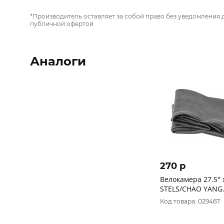
*Производитель оставляет за собой право без уведомления 
публичной офертой
Аналоги
270 p
Велокамера 27.5" x
STELS/CHAO YANG
автовентиль (полу
Код товара: 029467