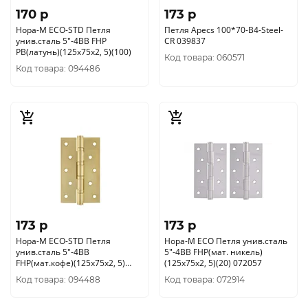
170 p
173 p
Нора-М ECO-STD Петля
Петля Apecs 100*70-В4-Steel-
унив.сталь 5"-4ВВ FHP
CR 039837
РВ(латунь)(125х75х2, 5)(100)
Код товара: 060571
Код товара: 094486
173 p
173 p
Нора-М ECO-STD Петля
Нора-М ECO Петля унив.сталь
унив.сталь 5"-4ВВ
5"-4ВВ FHP(мат. никель)
FHP(мат.кофе)(125х75х2, 5)
(125х75х2, 5)(20) 072057
(100)
Код товара: 094488
Код товара: 072914