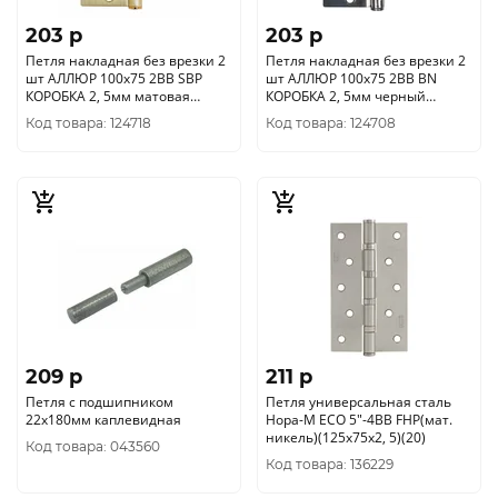
203 p
203 p
Петля накладная без врезки 2
Петля накладная без врезки 2
шт АЛЛЮР 100х75 2BB SBP
шт АЛЛЮР 100х75 2BB BN
КОРОБКА 2, 5мм матовая
КОРОБКА 2, 5мм черный
латунь
никель
Код товара: 124718
Код товара: 124708
209 p
211 p
Петля с подшипником
Петля универсальная сталь
22х180мм каплевидная
Нора-М ECO 5"-4ВВ FHP(мат.
никель)(125х75х2, 5)(20)
Код товара: 043560
Код товара: 136229