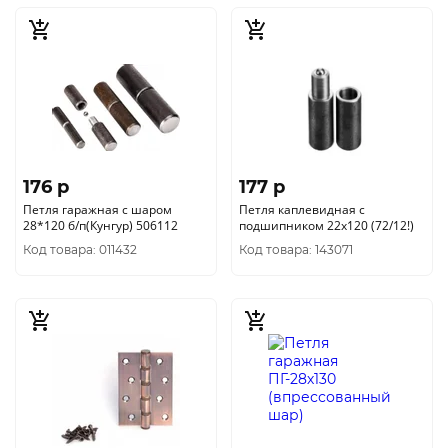
176 p
177 p
Петля гаражная с шаром
Петля каплевидная с
28*120 б/п(Кунгур) 506112
подшипником 22х120 (72/12!)
Код товара: 011432
Код товара: 143071