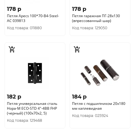
178 p
178 p
Петля Apecs 100*70-В4-Steel-
Петля гаражная ПГ-28х130
AC 039813
(впрессованный шар)
Код товара: 011880
Код товара: 129050
182 p
184 p
Петля универсальная сталь
Петля с подшипником 20х180
Нора-М ECO-STD 4"-4ВВ FHP
мм каплевидная
(черный) (100х70х2, 5)
Код товара: 025924
Код товара: 129468