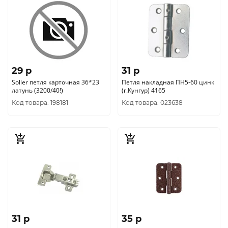
29 p
31 p
Soller петля карточная 36*23
Петля накладная ПН5-60 цинк
латунь (3200/40!)
(г.Кунгур) 4165
Код товара: 198181
Код товара: 023638
31 p
35 p