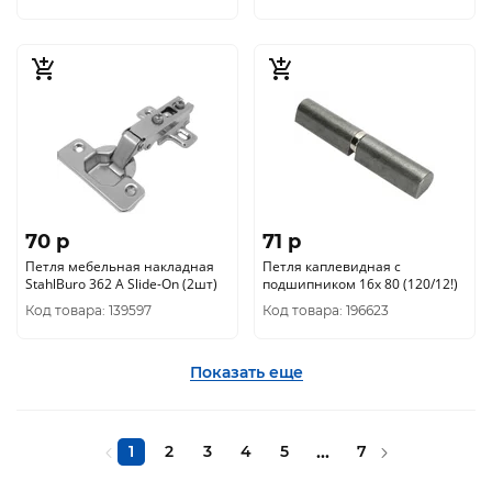
70 p
71 p
Петля мебельная накладная
Петля каплевидная с
StahlBuro 362 А Slide-On (2шт)
подшипником 16х 80 (120/12!)
Код товара: 139597
Код товара: 196623
Показать еще
1
2
3
4
5
...
7