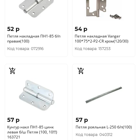
52 p
54 p
Петля накладная ПН1-85 б/п
Петля накладная Vanger
правая(100)
100*75*2-P2-CR хром(120/30)
Код товара: 072916
Код товара: 157253
57 p
57 p
Кунгур накл ПН1-85 цинк
Петля рояльная L-250 б/п(100)
левая б/ш Петля (100, 10!!!)
Код товара: 040312
163721