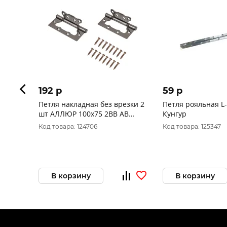
192 p
59 p
Петля накладная без врезки 2
Петля рояльная L
шт АЛЛЮР 100х75 2BB AB
Кунгур
КОРОБКА 2,5мм бронза
Код товара: 124706
Код товара: 125347
В корзину
В корзину