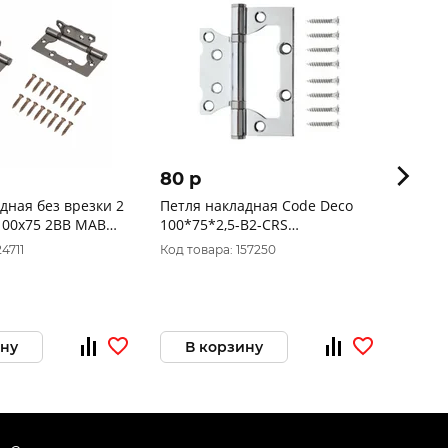
80 p
105 
дная без врезки 2
Петля накладная Code Deco
Петля
00х75 2BB MAB
100*75*2,5-B2-CRS
ISPAR
5мм матовая
сатинир.хром(25)
(100х7
4711
Код товара: 157250
Код то
ину
В корзину
В 