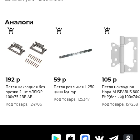
Аналоги
192 p
59 p
105 p
Петля накладная без
Петля рояльная L-250
Петля накладная
врезки 2 шт АЛЛЮР
цинк Кунгур
Нора-М ISPARUS 800
100х75 2BB AB
FHP(белый)(100х74х
Код товара: 125347
КОРОБКА 2, 5мм
5)(100/20)
Код товара: 124706
Код товара: 157258
бронза