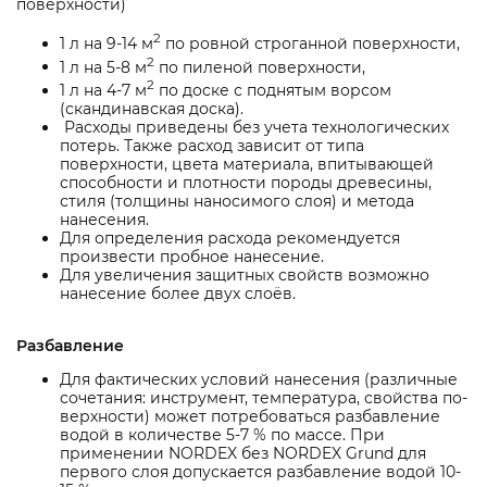
поверхности)
2
1 л на 9-14 м
по ровной строганной поверхности,
2
1 л на 5-8 м
по пиленой поверхности,
2
1 л на 4-7 м
по доске с поднятым ворсом
(скандинавская доска).
Расходы приведены без учета технологических
потерь. Также расход зависит от типа
поверхности, цвета материала, впитывающей
способности и плотности породы древесины,
стиля (толщины наносимого слоя) и метода
нанесения.
Для определения расхода рекомендуется
произвести пробное нанесение.
Для увеличения защитных свойств возможно
нанесение более двух слоёв.
Разбавление
Для фактических условий нанесения (различные
сочетания: инструмент, температура, свойства по-
верхности) может потребоваться разбавление
водой в количестве 5-7 % по массе. При
применении NORDEX без NORDEX Grund для
первого слоя допускается разбавление водой 10-