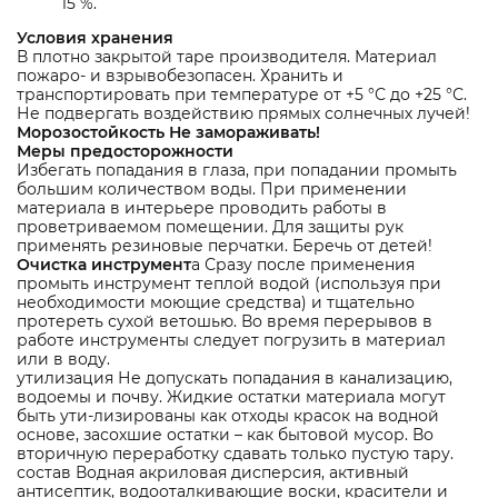
15 %.
Условия хранения
В плотно закрытой таре производителя. Материал
пожаро- и взрывобезопасен. Хранить и
транспортировать при температуре от +5 °С до +25 °С.
Не подвергать воздействию прямых солнечных лучей!
Морозостойкость Не замораживать!
Меры предосторожности
Избегать попадания в глаза, при попадании промыть
большим количеством воды. При применении
материала в интерьере проводить работы в
проветриваемом помещении. Для защиты рук
применять резиновые перчатки. Беречь от детей!
Очистка инструмент
а Сразу после применения
промыть инструмент теплой водой (используя при
необходимости моющие средства) и тщательно
протереть сухой ветошью. Во время перерывов в
работе инструменты следует погрузить в материал
или в воду.
утилизация Не допускать попадания в канализацию,
водоемы и почву. Жидкие остатки материала могут
быть ути-лизированы как отходы красок на водной
основе, засохшие остатки – как бытовой мусор. Во
вторичную переработку сдавать только пустую тару.
состав Водная акриловая дисперсия, активный
антисептик, водооталкивающие воски, красители и