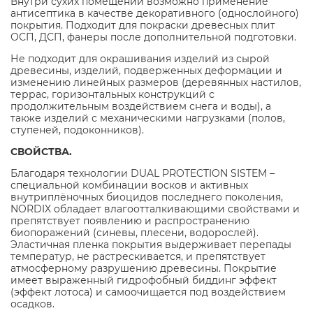
Внутри сухих помещений возможно применение
антисептика в качестве декоративного (однослойного)
покрытия. Подходит для покраски древесных плит
ОСП, ДСП, фанеры после дополнительной подготовки.
Не подходит для окрашивания изделий из сырой
древесины, изделий, подверженных деформации и
изменению линейных размеров (деревянных настилов,
террас, горизонтальных конструкций с
продолжительным воздействием снега и воды), а
также изделий с механическими нагрузками (полов,
ступеней, подоконников).
СВОЙСТВА.
Благодаря технологии DUAL PROTECTION SISTEM –
специальной комбинации восков и активных
внутриплёночных биоцидов последнего поколения,
NORDIX обладает влагоотталкивающими свойствами и
препятствует появлению и распространению
биопоражений (синевы, плесени, водорослей).
Эластичная пленка покрытия выдерживает перепады
температур, не растрескивается, и препятствует
атмосферному разрушению древесины. Покрытие
имеет выраженный гидрофобный биддинг эффект
(эффект лотоса) и самоочищается под воздействием
осадков.