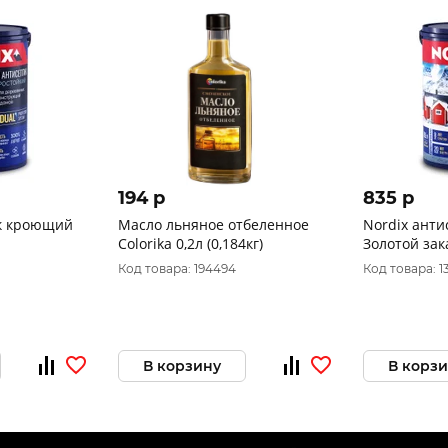
194 p
835 p
ик кроющий
Масло льняное отбеленное
Nordix ант
Сolorika 0,2л (0,184кг)
Золотой зак
Код товара: 194494
Код товара: 1
В корзину
В корз