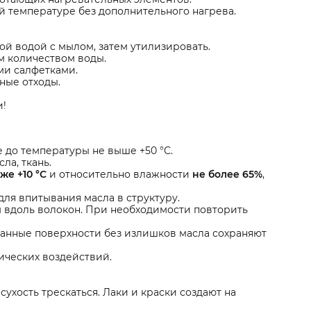
 температуре без дополнительного нагрева.
й водой с мылом, затем утилизировать.
м количеством воды.
ми салфетками.
ные отходы.
и!
 до температуры не выше +50 °С.
ла, ткань.
же +10 °С
и относительно влажности
не более 65%
,
для впитывания масла в структуру.
м вдоль волокон. При необходимости повторить
танные поверхности без излишков масла сохраняют
ических воздействий.
 сухость трескаться. Лаки и краски создают на