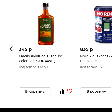
345 p
835 p
Масло льняное янтарное
Nordix антисепт
Сolorika 0,5л (0,448кг)
Бонсай 0,9л
Код товара: 192959
Код товара: 137921
В корзину
В корзину