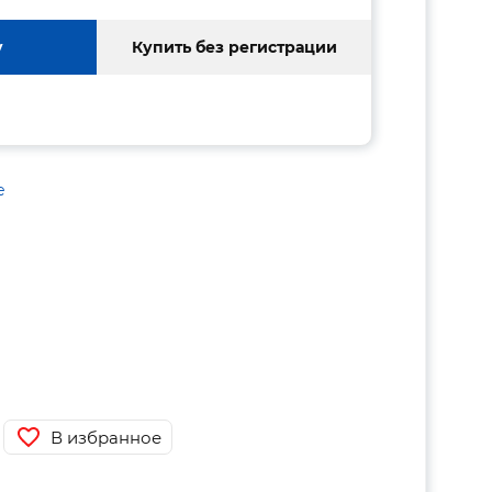
у
Купить без регистрации
е
В избранное