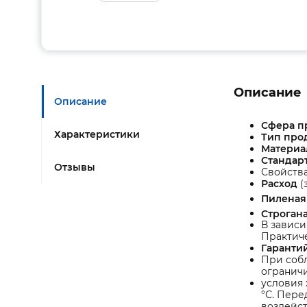
Описание
Описание
Сфера 
Характеристики
Тип про
Материа
Стандар
Отзывы
Свойств
Расход
(
Пиленая
Строган
В зависи
Практич
Гаранти
При собл
ограничи
условия 
°С. Пере
воздейст