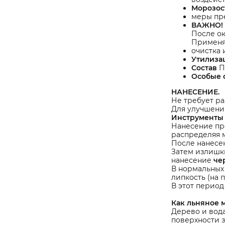
Морозос
меры пр
ВАЖНО!
После ок
Применят
очистка
Утилиза
Состав
П
Особые 
НАНЕСЕНИЕ.
Не требует ра
Для улучшения
Инструменты 
Нанесение пр
распределяя 
После нанесе
Затем излишки
нанесение
че
В нормальных
липкость (на 
В этот период
Как льняное 
Дерево и вода
поверхности з