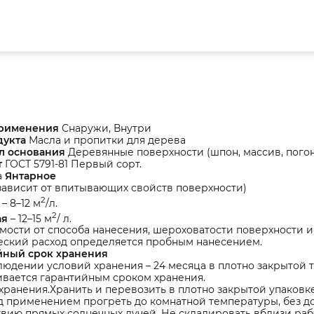
применения
Снаружи, Внутри
дукта
Масла и пропитки для дерева
л основания
Деревянные поверхности (шпон, массив, пог
т
ГОСТ 5791-81 Первый сорт.
а
Янтарное
зависит от впитывающих свойств поверхности)
2
– 8–12 м
/л.
2
ая
– 12–15 м
/ л.
мости от способа нанесения, шероховатости поверхности 
еский расход определяется пробным нанесением.
йный срок хранения
юдении условий хранения – 24 месяца в плотно закрытой т
вается гарантийным сроком хранения.
хранения.Хранить и перевозить в плотно закрытой упаковке
д применением прогреть до комнатной температуры, без д
вию прямых солнечных лучей. Не складировать вблизи ра