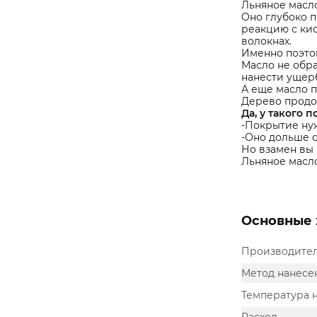
Льняное масло
Оно глубоко п
реакцию с ки
волокнах.
Именно поэтом
Масло не обра
нанести ущер
А еще масло п
Дерево продо
Да, у такого 
-Покрытие ну
-Оно дольше с
Но взамен вы 
Льняное масл
Основные 
Производите
Метод нанесе
Температура 