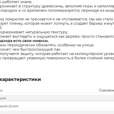
 работает иначе.
роникает в структуру древесины, заполняя поры и капилля
слородом и со временем полимеризуется, переходя из жидк
у покрытие не трескается и не отслаивается, так как стало
зует пленку, которая может лопнуть, а создает барьер изнут
б.
одчеркивает натуральную текстуру.
лжает выглядеть и ощущаться как дерево, просто становит
подхода есть свои нюансы.
жно периодически обновлять, особенно на улице.
охнет, чем быстросохнущий лак.
получаете защиту, которая работает на молекулярном уровн
о превращает уязвимую поверхность в более стойкий мате
характеристики
ль
Смолен
ния
нанесения