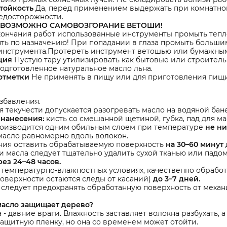
тойкость
Да, перед применением выдержать при комнатной
едосторожности.
 ВОЗМОЖНО САМОВОЗГОРАНИЕ ВЕТОШИ!
ончания работ использованные инструменты промыть тепло
ь по назначению! При попадании в глаза промыть больши
 инструмента.Протереть инструмент ветошью или бумажны
ция
Пустую тару утилизировать как бытовые или строитель
одготовленное натуральное масло льна.
отметки
Не применять в пищу или для приготовления пищ
збавления.
 текучести допускается разогревать масло на водяной бане
нанесения:
кисть со смешанной щетиной, губка, пад для мас
оизводится одним обильным слоем при температуре
не ни
масло равномерно вдоль волокон.
ния оставить обрабатываемую поверхность
на 30–60 минут
 масла следует тщательно удалить сухой тканью или падо
рез 24–48 часов.
 температурно-влажностных условиях, качественно обрабо
поверхности остаются следы от касаний)
до 3–7 дней.
 следует предохранять обработанную поверхность от механ
масло защищает дерево?
 - давние враги. Влажность заставляет волокна разбухать, а
ащитную пленку, но она со временем может отойти.