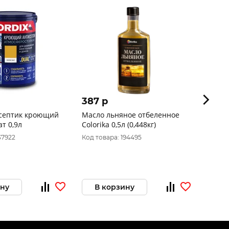
387 p
909 
исептик кроющий
Масло льняное отбеленное
Nordi
ат 0,9л
Сolorika 0,5л (0,448кг)
Каньо
37922
Код товара: 194495
Код то
ину
В корзину
В 