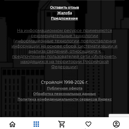
Оставить отзыв
Жалоба
Предложение
На информационном ресурсе применяются
рекомендательные технологии
(информационные технологии предоставления
информации на основе сбора, систематизации и
анализа сведений, относящихся к
предпочтениям пользователей сети «Интернет»,
находящихся на территории Российской
Федерации)
СтройлоН 1998-2026 г.
Публичная оферта
Обработка персональных данных
Политика конфиденциальности сервисов Яндекс