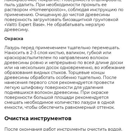
пыль удалить. При необходимости промыть ее
раствором «Homeenpoisto»», соблюдая инструкцию по
применению. Очищенную до чистой древесины
поверхность загрунтовать биозащитной грунтовкой
«Valtti Expert Base». Не обрабатывать мерзлую
древесину.
Окраска
Лазурь перед применением тщательно перемешать.
Наносить в 2-3 слоя кистью, валиком, губкой или
краскораспылителем по направлению волокон
древесины ровно и непрерывно по всей длине доски
или на нескольких досок одновременно, во избежание
образования видных стыков. Торцевые концы
древесины обработать особенно тщательно. После
нанесения первого слоя рекомендуется провести
легкую шлифовку поверхности для удаления
поднявшихся волокон древесины. При окраске
поверхности большой площади рекомендуется
смешать необходимое количество лазури в одной
емкости, чтобы обеспечить равномерный оттенок.
Очистка инструментов
После окончания работ инструменты очистить водой.