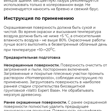
венцов зданий. Бесцветную лазурь рекомендуется
использовать только в колерованном виде. Не
рекомендуется наносить на бревно и свежий брус.
Инструкция по применению
Окрашиваемая поверхность должна быть сухой и
чистой. Во время окраски и высыхания температура
воздуха должна быть не ниже +5 °С, а относительная
влажность воздуха – не выше 80%. Окрасочные работы
лучше всего выполнять в безветренный облачный день
0
при температуре +10–+20
С.
Предварительная подготовка
Неокрашенные поверхности.
Поверхность очистить от
загрязнений и пыли, посторонних включений.
Загрязненные и покрытые плесенью участки промыть
раствором «Homeenpoisto», соблюдая инструкцию по
применению. Загрунтовать поверхность в наиболее
ранней стадии строительства биозащитной
грунтовкой «Valtti Expert Base». Не обрабатывать
мерзлую древесину.
Ранее окрашенные поверхности.
С ранее окрашенной
поверхности полностью удалить предыдущее
лакокрасочное покрытие. Поверхность отшлифовать,