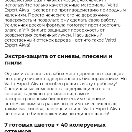
воздействия различных атмосферных явлений,
используйте только качественные материалы. Valtti
Expert Akva – эксперт по противодействию природным
явлениям. Просто нанесите его на деревянную
поверхность и позвольте ему сделать свою работу.
Усиленная воском формула помогает противостоять
влаге, а УФ-фильтр защищает поверхность от
воздействия солнечных лучей. Насыщенный
естественный оттенок дерева – вот что такое Valtti
Expert Akva!
Экстра-защита от синевы, плесени и
гнили
Одним из основных слабых мест деревянных фасадов
по праву считают подверженность биопоражениям. Но
Valtti Expert Akva способен решить и эту проблему!
Специальные компоненты, содержащиеся в его
составе, надежно противостоят самым
распространенным биологическим явлениям,
встречающимся в различных климатических зонах,
таким как, синева, плесень и гниль. Valtti Expert Akva -
не оставьте биопоражениям ни единого шанса!
7 готовых цветов + 40 колеруемых
оттенков