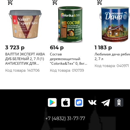
3 723 p
614 p
1 183 p
ВАЛТТИ ЭКСПЕРТ АКВА
Состав
Любимая дача ряби
ДУБ БЕЛЕНЫЙ 2, 7 Л (1)
деревозащитный
2, 7 л
АНТИСЕПТИК ДЛЯ
"CoIorika&Tex" 0, 8кг
Код товара: 040971
ДЕРЕВА "ТИККУРИЛА"
рябина
Код товара: 140706
Код товара: 010739
+7 (4832) 31-77-77