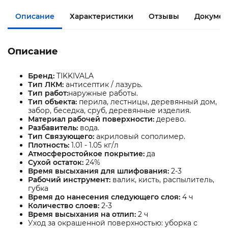
Описание
Характеристики
Отзывы
Докумен
Описание
Бренд:
TIKKIVALA
Тип ЛКМ:
антисептик / лазурь.
Тип работ:
наружные работы.
Тип объекта:
перила, лестницы, деревянный дом,
забор, беседка, сруб, деревянные изделия.
Материал рабочей поверхности:
дерево.
Разбавитель:
вода.
Тип Связующего:
акриловый сополимер.
Плотность:
1.01 - 1.05 кг/л
Атмосферостойкое покрытие:
да
Сухой остаток:
24%
Время высыхания для шлифования:
2-3
Рабочий инструмент:
валик, кисть, распылитель,
губка
Время до нанесения следующего слоя:
4 ч
Количество слоев:
2-3
Время высыхания на отлип:
2 ч
Уход за окрашенной поверхностью: уборка с