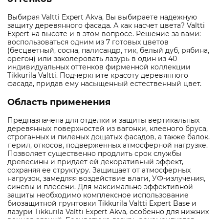
Выбирая Valtti Expert Akva, Вы выбираете надежную
защиту деревянного фасада. А как насчет цвета? Valtti
Expert на высоте и в этом вопросе. Решение за вами:
воспользоваться одним из 7 готовых цветов
(бесцветный, сосна, палисандр, тик, белый дуб, рябина,
орегон) или заколеровать лазурь в один из 40
индивидуальных оттенков фирменной коллекции
Tikkurila Valtti. Подчеркните красоту деревянного
фасада, придав ему насыщенный естественный цвет.
Область применения
Предназначена для отделки и защиты вертикальных
деревянных поверхностей из вагонки, клееного бруса,
строганных и пиленых дощатых фасадов, а также балок,
перил, откосов, подверженных атмосферной нагрузке.
Позволяет существенно продлить срок службы
древесины и придает ей декоративный эффект,
сохраняя ее структуру. Защищает от атмосферных
нагрузок, замедляя воздействие влаги, УФ-излучения,
синевы и плесени. Для максимально эффективной
защиты необходимо комплексное использование
биозащитной грунтовки Tikkurila Valtti Expert Base и
лазури Tikkurila Valtti Expert Akva, особенно для нижних