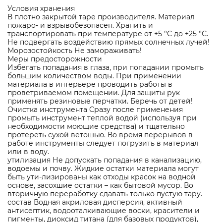
Условия хранения
В плотно закрытой таре производителя. Материал
пожаро- и взрывобезопасен. Хранить и
транспортировать при температуре от +5 °С до +25 °С.
Не подвергать воздействию прямых солнечных лучей!
Морозостойкость Не замораживать!
Меры предосторожности
Избегать попадания в глаза, при попадании промыть
большим количеством воды. При применении
материала в интерьере проводить работы в
проветриваемом помещении. Для защиты рук
применять резиновые перчатки. Беречь от детей!
Очистка инструмента Сразу после применения
промыть инструмент теплой водой (используя при
необходимости моющие средства) и тщательно
протереть сухой ветошью. Во время перерывов в
работе инструменты следует погрузить в материал
или в воду.
утилизация Не допускать попадания в канализацию,
водоемы и почву. Жидкие остатки материала могут
быть ути-лизированы как отходы красок на водной
основе, засохшие остатки – как бытовой мусор. Во
вторичную переработку сдавать только пустую тару.
состав Водная акриловая дисперсия, активный
антисептик, водооталкивающие воски, красители и
пигменты, диоксид титана (для базовых продуктов),