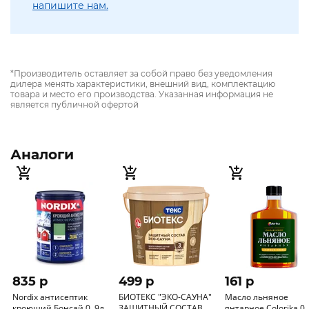
напишите нам.
*Производитель оставляет за собой право без уведомления
дилера менять характеристики, внешний вид, комплектацию
товара и место его производства. Указанная информация не
является публичной офертой
Аналоги
835 p
499 p
161 p
Nordix антисептик
БИОТЕКС "ЭКО-САУНА"
Масло льняное
кроющий Бонсай 0, 9л
ЗАЩИТНЫЙ СОСТАВ
янтарное Сolorika 0,