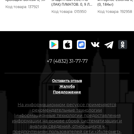
(ЛАК) П/МАТОВ. 0, 9 Л
(0, 184кг)
Код товара: 137921
(1/18) ТЕКС
Код товара: 015950
Код товара: 192958
+7 (4832) 31-77-77
Оставить отзыв
Жалоба
Предложение
На информационном ресурсе применяются
рекомендательные технологии
(информационные технологии предоставления
информации на основе сбора, систематизации и
анализа сведений, относящихся к
предпочтениям пользователей сети «Интернет»,