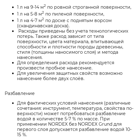
2
1 л на 9-14 м
по ровной строганной поверхности,
2
1 л на 5-8 м
по пиленой поверхности,
2
1 л на 4-7 м
по доске с поднятым ворсом
(скандинавская доска).
Расходы приведены без учета технологических
потерь. Также расход зависит от типа
поверхности, цвета материала, впитывающей
способности и плотности породы древесины,
стиля (толщины наносимого слоя) и метода
нанесения.
Для определения расхода рекомендуется
произвести пробное нанесение.
Для увеличения защитных свойств возможно
нанесение более двух слоёв.
Разбавление
Для фактических условий нанесения (различные
сочетания: инструмент, температура, свойства по-
верхности) может потребоваться разбавление
водой в количестве 5-7 % по массе. При
применении NORDEX без NORDEX Grund для
первого слоя допускается разбавление водой 10-
15 %.