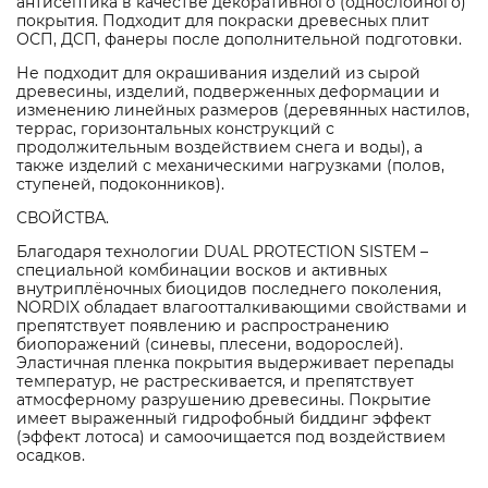
антисептика в качестве декоративного (однослойного)
покрытия. Подходит для покраски древесных плит
ОСП, ДСП, фанеры после дополнительной подготовки.
Не подходит для окрашивания изделий из сырой
древесины, изделий, подверженных деформации и
изменению линейных размеров (деревянных настилов,
террас, горизонтальных конструкций с
продолжительным воздействием снега и воды), а
также изделий с механическими нагрузками (полов,
ступеней, подоконников).
СВОЙСТВА.
Благодаря технологии DUAL PROTECTION SISTEM –
специальной комбинации восков и активных
внутриплёночных биоцидов последнего поколения,
NORDIX обладает влагоотталкивающими свойствами и
препятствует появлению и распространению
биопоражений (синевы, плесени, водорослей).
Эластичная пленка покрытия выдерживает перепады
температур, не растрескивается, и препятствует
атмосферному разрушению древесины. Покрытие
имеет выраженный гидрофобный биддинг эффект
(эффект лотоса) и самоочищается под воздействием
осадков.