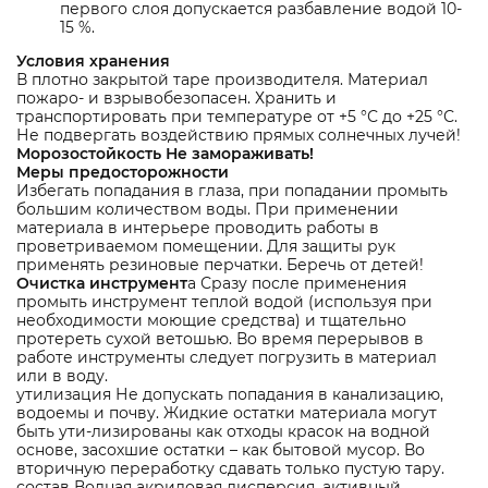
первого слоя допускается разбавление водой 10-
15 %.
Условия хранения
В плотно закрытой таре производителя. Материал
пожаро- и взрывобезопасен. Хранить и
транспортировать при температуре от +5 °С до +25 °С.
Не подвергать воздействию прямых солнечных лучей!
Морозостойкость Не замораживать!
Меры предосторожности
Избегать попадания в глаза, при попадании промыть
большим количеством воды. При применении
материала в интерьере проводить работы в
проветриваемом помещении. Для защиты рук
применять резиновые перчатки. Беречь от детей!
Очистка инструмент
а Сразу после применения
промыть инструмент теплой водой (используя при
необходимости моющие средства) и тщательно
протереть сухой ветошью. Во время перерывов в
работе инструменты следует погрузить в материал
или в воду.
утилизация Не допускать попадания в канализацию,
водоемы и почву. Жидкие остатки материала могут
быть ути-лизированы как отходы красок на водной
основе, засохшие остатки – как бытовой мусор. Во
вторичную переработку сдавать только пустую тару.
состав Водная акриловая дисперсия, активный