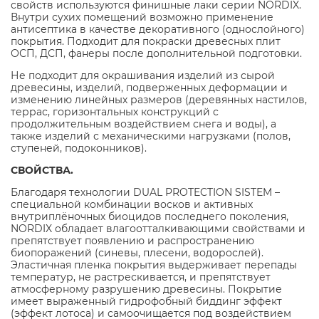
свойств используются финишные лаки серии NORDIX.
Внутри сухих помещений возможно применение
антисептика в качестве декоративного (однослойного)
покрытия. Подходит для покраски древесных плит
ОСП, ДСП, фанеры после дополнительной подготовки.
Не подходит для окрашивания изделий из сырой
древесины, изделий, подверженных деформации и
изменению линейных размеров (деревянных настилов,
террас, горизонтальных конструкций с
продолжительным воздействием снега и воды), а
также изделий с механическими нагрузками (полов,
ступеней, подоконников).
СВОЙСТВА.
Благодаря технологии DUAL PROTECTION SISTEM –
специальной комбинации восков и активных
внутриплёночных биоцидов последнего поколения,
NORDIX обладает влагоотталкивающими свойствами и
препятствует появлению и распространению
биопоражений (синевы, плесени, водорослей).
Эластичная пленка покрытия выдерживает перепады
температур, не растрескивается, и препятствует
атмосферному разрушению древесины. Покрытие
имеет выраженный гидрофобный биддинг эффект
(эффект лотоса) и самоочищается под воздействием