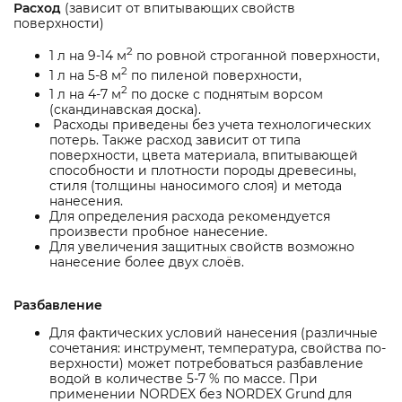
Расход
(зависит от впитывающих свойств
поверхности)
2
1 л на 9-14 м
по ровной строганной поверхности,
2
1 л на 5-8 м
по пиленой поверхности,
2
1 л на 4-7 м
по доске с поднятым ворсом
(скандинавская доска).
Расходы приведены без учета технологических
потерь. Также расход зависит от типа
поверхности, цвета материала, впитывающей
способности и плотности породы древесины,
стиля (толщины наносимого слоя) и метода
нанесения.
Для определения расхода рекомендуется
произвести пробное нанесение.
Для увеличения защитных свойств возможно
нанесение более двух слоёв.
Разбавление
Для фактических условий нанесения (различные
сочетания: инструмент, температура, свойства по-
верхности) может потребоваться разбавление
водой в количестве 5-7 % по массе. При
применении NORDEX без NORDEX Grund для