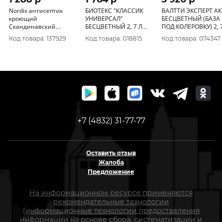
Nordix антисептик
БИОТЕКС "КЛАССИК
ВАЛТТИ ЭКСПЕРТ А
кроющий
УНИВЕРСАЛ"
БЕСЦВЕТНЫЙ (БАЗА
Скандинавский
БЕСЦВЕТНЫЙ 2, 7 Л
ПОД КОЛЕРОВКУ) 2, 7 Л
красный 0, 9л
(1/6) ТЕКС
(1) АНТИСЕПТИК ДЛЯ
Код товара: 137929
Код товара: 018815
Код товара: 074347
ДЕРЕВА "ТИККУРИЛА
+7 (4832) 31-77-77
Оставить отзыв
Жалоба
Предложение
На информационном ресурсе применяются
рекомендательные технологии
(информационные технологии предоставления
информации на основе сбора, систематизации и