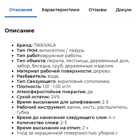
Описание
Характеристики
Отзывы
Докумен
Описание
Бренд:
TIKKIVALA
Тип ЛКМ:
антисептик / лазурь.
Тип работ:
наружные работы.
Тип объекта:
перила, лестницы, деревянный дом,
забор, беседка, сруб, деревянные изделия.
Материал рабочей поверхности:
дерево.
Разбавитель:
вода.
Тип Связующего:
акриловый сополимер.
Плотность:
1.01 - 1.05 кг/л
Атмосферостойкое покрытие:
да
Сухой остаток:
24%
Время высыхания для шлифования:
2-3
Рабочий инструмент:
валик, кисть, распылитель,
губка
Время до нанесения следующего слоя:
4 ч
Количество слоев:
2-3
Время высыхания на отлип:
2 ч
Уход за окрашенной поверхностью: уборка с