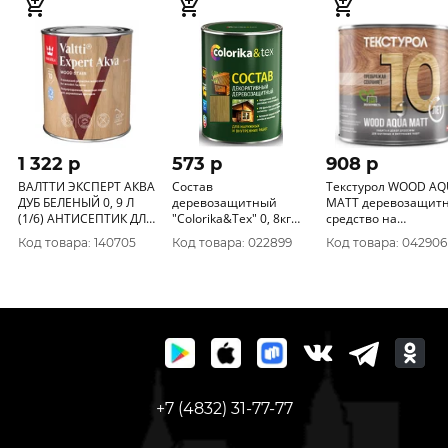
1 322 p
573 p
908 p
ВАЛТТИ ЭКСПЕРТ АКВА
Состав
Текстурол WOOD A
ДУБ БЕЛЕНЫЙ 0, 9 Л
деревозащитный
MATT деревозащит
(1/6) АНТИСЕПТИК ДЛЯ
"CoIorika&Tex" 0, 8кг
средство на
ДЕРЕВА "ТИККУРИЛА"
сосна
вод.основе Сосна 0,
Код товара: 140705
Код товара: 022899
Код товара: 042906
+7 (4832) 31-77-77