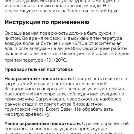
венцов зданий. Бесцветную лазурь рекомендуется
использовать только в колерованном виде. Не
рекомендуется наносить на бревно и свежий брус.
Инструкция по применению
Окрашиваемая поверхность должна быть сухой и
чистой. Во время окраски и высыхания температура
воздуха должна быть не ниже +5 °С, а относительная
влажность воздуха – не выше 80%. Окрасочные работы
лучше всего выполнять в безветренный облачный день
0
при температуре +10–+20
С.
Предварительная подготовка
Неокрашенные поверхности.
Поверхность очистить от
загрязнений и пыли, посторонних включений.
Загрязненные и покрытые плесенью участки промыть
раствором «Homeenpoisto», соблюдая инструкцию по
применению. Загрунтовать поверхность в наиболее
ранней стадии строительства биозащитной
грунтовкой «Valtti Expert Base». Не обрабатывать
мерзлую древесину.
Ранее окрашенные поверхности.
С ранее окрашенной
поверхности полностью удалить предыдущее
лакокрасочное покрытие. Поверхность отшлифовать,