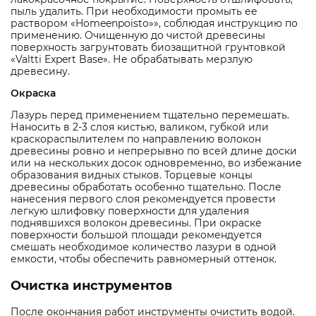
пыль удалить. При необходимости промыть ее
раствором «Homeenpoisto»», соблюдая инструкцию по
применению. Очищенную до чистой древесины
поверхность загрунтовать биозащитной грунтовкой
«Valtti Expert Base». Не обрабатывать мерзлую
древесину.
Окраска
Лазурь перед применением тщательно перемешать.
Наносить в 2-3 слоя кистью, валиком, губкой или
краскораспылителем по направлению волокон
древесины ровно и непрерывно по всей длине доски
или на нескольких досок одновременно, во избежание
образования видных стыков. Торцевые концы
древесины обработать особенно тщательно. После
нанесения первого слоя рекомендуется провести
легкую шлифовку поверхности для удаления
поднявшихся волокон древесины. При окраске
поверхности большой площади рекомендуется
смешать необходимое количество лазури в одной
емкости, чтобы обеспечить равномерный оттенок.
Очистка инструментов
После окончания работ инструменты очистить водой.