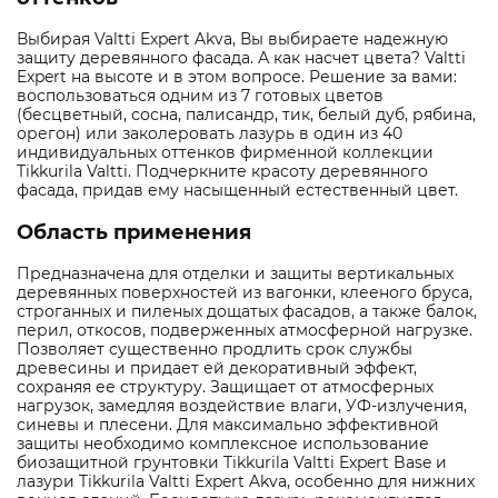
Выбирая Valtti Expert Akva, Вы выбираете надежную
защиту деревянного фасада. А как насчет цвета? Valtti
Expert на высоте и в этом вопросе. Решение за вами:
воспользоваться одним из 7 готовых цветов
(бесцветный, сосна, палисандр, тик, белый дуб, рябина,
орегон) или заколеровать лазурь в один из 40
индивидуальных оттенков фирменной коллекции
Tikkurila Valtti. Подчеркните красоту деревянного
фасада, придав ему насыщенный естественный цвет.
Область применения
Предназначена для отделки и защиты вертикальных
деревянных поверхностей из вагонки, клееного бруса,
строганных и пиленых дощатых фасадов, а также балок,
перил, откосов, подверженных атмосферной нагрузке.
Позволяет существенно продлить срок службы
древесины и придает ей декоративный эффект,
сохраняя ее структуру. Защищает от атмосферных
нагрузок, замедляя воздействие влаги, УФ-излучения,
синевы и плесени. Для максимально эффективной
защиты необходимо комплексное использование
биозащитной грунтовки Tikkurila Valtti Expert Base и
лазури Tikkurila Valtti Expert Akva, особенно для нижних