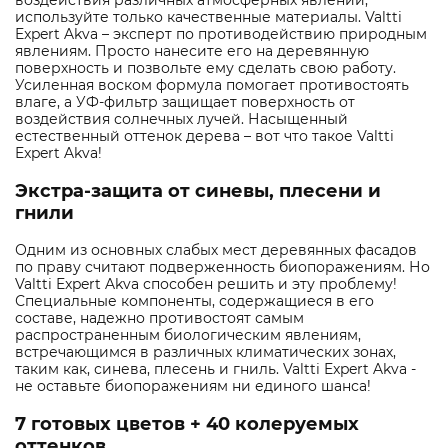
воздействия различных атмосферных явлений,
используйте только качественные материалы. Valtti
Expert Akva – эксперт по противодействию природным
явлениям. Просто нанесите его на деревянную
поверхность и позвольте ему сделать свою работу.
Усиленная воском формула помогает противостоять
влаге, а УФ-фильтр защищает поверхность от
воздействия солнечных лучей. Насыщенный
естественный оттенок дерева – вот что такое Valtti
Expert Akva!
Экстра-защита от синевы, плесени и
гнили
Одним из основных слабых мест деревянных фасадов
по праву считают подверженность биопоражениям. Но
Valtti Expert Akva способен решить и эту проблему!
Специальные компоненты, содержащиеся в его
составе, надежно противостоят самым
распространенным биологическим явлениям,
встречающимся в различных климатических зонах,
таким как, синева, плесень и гниль. Valtti Expert Akva -
не оставьте биопоражениям ни единого шанса!
7 готовых цветов + 40 колеруемых
оттенков