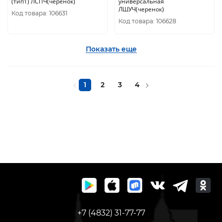
(тип1) ЛСПЧ(черенок)
универсальная
ЛШУЧ(черенок)
Код товара: 106631
Код товара: 106628
Показать еще
1
2
3
4
+7 (4832) 31-77-77