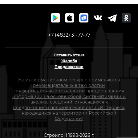
+7 (4832) 31-77-77
Оставить отзыв
Жалоба
Предложение
На информационном ресурсе применяются
рекомендательные технологии
(информационные технологии предоставления
информации на основе сбора, систематизации и
анализа сведений, относящихся к
предпочтениям пользователей сети «Интернет»,
находящихся на территории Российской
Федерации)
СтройлоН 1998-2026 г.