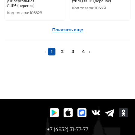
универсальная
(тип1) ЛСПЧ(черенок)
ЛШУЧ(черенок)
Код товара: 106631
Код товара: 106628
Показать еще
1
2
3
4
+7 (4832) 31-77-77