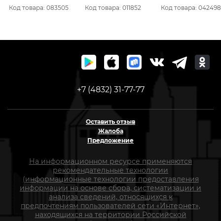
30000уд/мин, аккум4
18В, 2х3А/ч, з/у.
8М3 (10, 8В, 2х1, 5А/ч,
Код товара: 083505
Код товара: 011852
Код товара: 042498
А*ч, оснастка1.5-
42/27Нм. Li-ion, БЗП
Li-ion, БЗП)***
13)10300020
13мм. кейс)
+7 (4832) 31-77-77
Оставить отзыв
Жалоба
Предложение
На информационном ресурсе применяются
рекомендательные технологии
(информационные технологии предоставления
информации на основе сбора, систематизации и
анализа сведений, относящихся к
предпочтениям пользователей сети «Интернет»,
находящихся на территории Российской