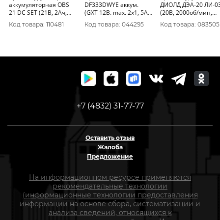
аккумуляторная OBS
DF333DWYE аккум.
ДИОЛД ДЭА-20 ЛИ-03
21 DC SET (21В, 2Ач,
(GXT 12В. max. 2х1, 5А/
(20В, 2000об/мин,
30Нм кейс) FAVOURITE
ч. з/у. 30/14Нм. Li-on.
30000уд/мин, аккум
Код товара: 110481
Код товара: 044295
Код товара: 083505
(с акк и ЗУ)150121421
БЗП 10мм.)
А*ч, оснастка1.5-
13)10300020
+7 (4832) 31-77-77
Оставить отзыв
Жалоба
Предложение
На информационном ресурсе применяются
рекомендательные технологии
(информационные технологии предоставления
информации на основе сбора, систематизации и
анализа сведений, относящихся к