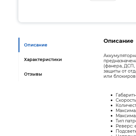
Описание
Описание
Аккумуляторн
Характеристики
предназначена
(фанера, ДСП,
защиты от отд
Отзывы
или блокировк
Габаритн
Скорость
Количест
Максимал
Максимал
Тип патр
Реверс: 
Подсветк