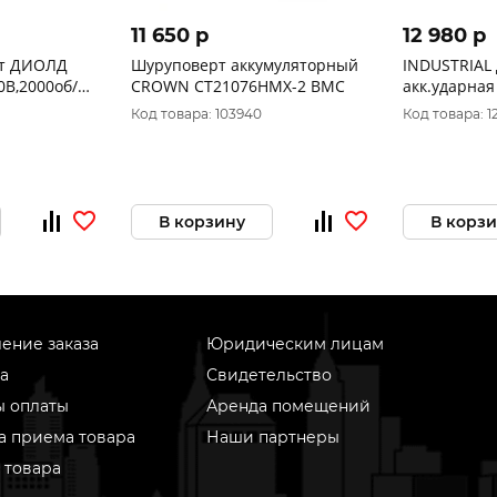
11 650 p
12 980 p
рт ДИОЛД
Шуруповерт аккумуляторный
INDUSTRIAL
0В,2000об/
CROWN CT21076HMX-2 BMC
акк.ударна
аккум4
ONE CDI 20/
Код товара: 103940
Код товара: 1
3)10300020
120Hm.2.0V,1
у.кейс)
В корзину
В корз
ение заказа
Юридическим лицам
а
Свидетельство
ы оплаты
Аренда помещений
а приема товара
Наши партнеры
 товара