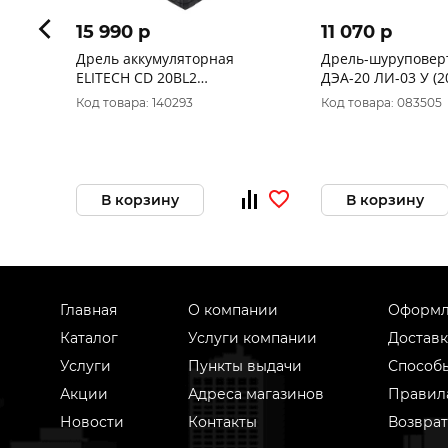
15 990 p
11 070 p
Дрель аккумуляторная
Дрель-шурупове
ELITECH CD 20BL2
ДЭА-20 ЛИ-03 У (2
(E2201.042.01)
мин,30000уд/мин,
Код товара: 140293
Код товара: 083505
А*ч,оснастка1.5-1
В корзину
В корзину
Главная
О компании
Оформл
Каталог
Услуги компании
Доставк
Услуги
Пункты выдачи
Способ
Акции
Адреса магазинов
Правил
Новости
Контакты
Возврат