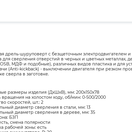
ая дрель-шуруповерт с безщеточным электродвигателем и
 для сверления отверстий в черных и цветных металлах, д
 OSB, МДФ и подобные), различных видов пластика и для 
ачи (Anti-kickback) - выключении двигателя при резком п
е сверла в заготовке.
ые размеры изделия (ДхШхВ), мм: 200х150х78
 вращения на холостом ходу, об/мин: 0-500/2000
во скоростей, шт.: 2
ьный диаметр сверления в стали, мм: 13
ьный диаметр сверления в дереве, мм: 35
она: БЗП
есть, смена полярности
а рабочей зоны: есть