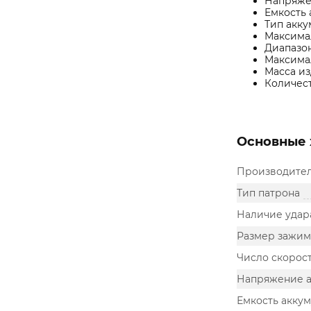
Напряжен
Емкость 
Тип акку
Максимал
Диапазон
Максимал
Масса изд
Количест
Основные 
Производите
Тип патрона
Наличие удар
Размер зажим
Число скорос
Напряжение а
Емкость аккум