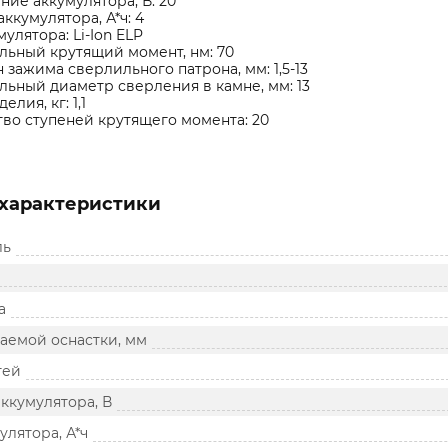
ие аккумулятора, В: 20
аккумулятора, А*ч: 4
мулятора: Li-Ion ELP
ьный крутящий момент, нм: 70
 зажима сверлильного патрона, мм: 1,5-13
ьный диаметр сверления в камне, мм: 13
елия, кг: 1,1
во ступеней крутящего момента: 20
характеристики
ль
а
аемой оснастки, мм
тей
ккумулятора, В
улятора, А*ч