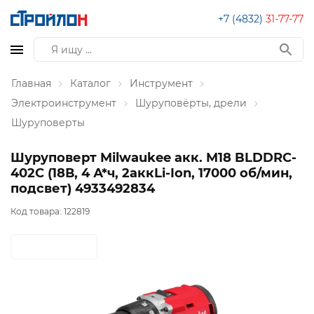
+7 (4832)
31-77-77
Главная
Каталог
Инструмент
Электроинструмент
Шуруповёрты, дрели
Шуруповерты
Шуруповерт Milwaukee акк. M18 BLDDRC-
402C (18В, 4 А*ч, 2аккLi-Ion, 17000 об/мин,
подсвет) 4933492834
Код товара:
122819