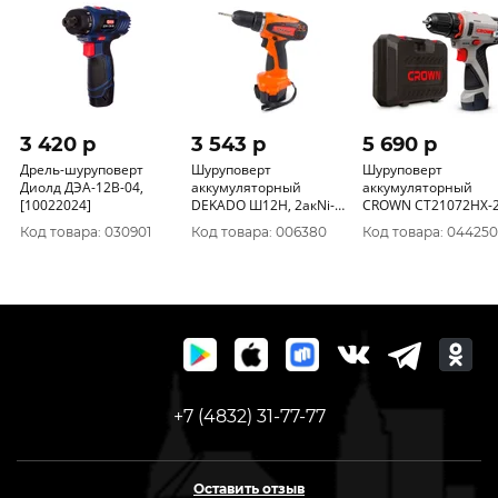
3 420 p
3 543 p
5 690 p
Дрель-шуруповерт
Шуруповерт
Шуруповерт
Диолд ДЭА-12В-04,
аккумуляторный
аккумуляторный
[10022024]
DEKADO Ш12H, 2акNi-
CROWN CT21072HX-
cd 12В, 1, 5А/ч, 2ск
BMC (12 В, 2 А*Ч, 0-
Код товара: 030901
Код товара: 006380
Код товара: 044250
30110720112
1250/МИН)
+7 (4832) 31-77-77
Оставить отзыв