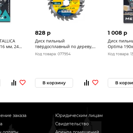
828 p
1 008 p
TALLICA
Диск пильный
Диск пильн
16 мм, 24
твёрдосплавный по дереву,
Optima 190x
дереву
ДСП ПРАКТИКА 190 х 30\20 мм,
зуба, Т=2,4 
Код товара: 077954
Код товара: 1
902691
24 зуба 030-405
поп
В корзину
В корз
ение заказа
Юридическим лицам
а
Свидетельство
ы оплаты
Аренда помещений