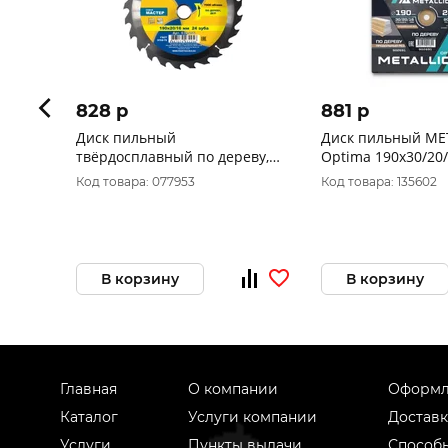
828 p
881 p
Диск пильный
Диск пильный ME
твёрдосплавный по дереву,
Optima 190x30/20/
ДСП ПРАКТИКА 190 х 20\16 мм,
зуба, Т=2,4 мм по 
Код товара: 077953
Код товара: 135602
24 зуба 032-256
продольный, 
В корзину
В корзину
Главная
О компании
Оформл
Каталог
Услуги компании
Доставк
Услуги
Пункты выдачи
Способ