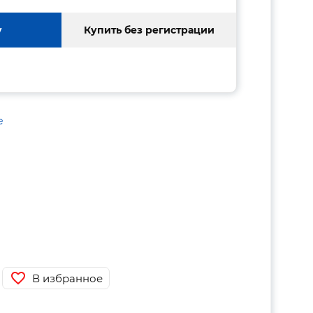
у
Купить без регистрации
е
В избранное