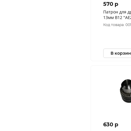
570 p
Патрон для д
13мм В12 "AE
13,В12)
Код товара: 00
В корзин
630 p