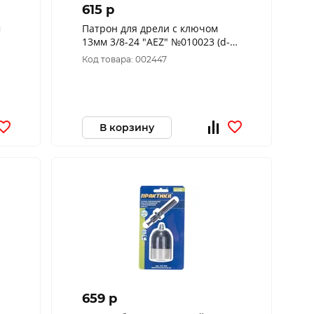
615 p
м
Патрон для дрели с ключом
13мм 3/8-24 "AEZ" №010023 (d-
13,3/8)
Код товара: 002447
В корзину
659 p