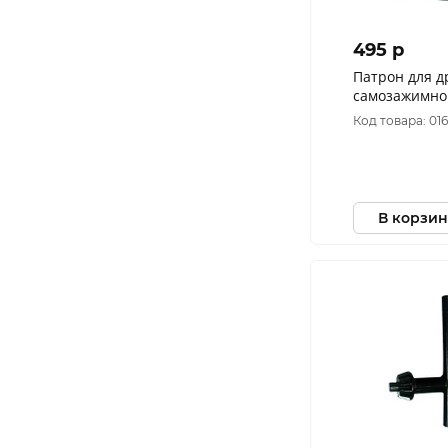
495 p
Патрон для д
самозажимно
"SEB"
Код товара: 01
В корзин