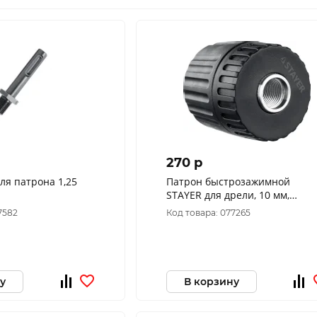
270 p
ля патрона 1,25
Патрон быстрозажимной
STAYER для дрели, 10 мм,
посадочная резьба 1/2", Д 0,8-
7582
Код товара: 077265
10мм, пластиковый корпу
у
В корзину