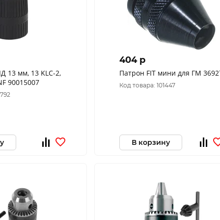
404 p
 13 мм, 13 KLC-2,
Патрон FIT мини для ГМ 3692
СЗП, 1/2'-20UNF 90015007
Код товара: 101447
2792
у
В корзину