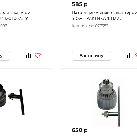
585 p
рели с ключом
Патрон ключевой с адаптеро
Z" №010023 (d-
SDS+ ПРАКТИКА 13 мм,
1/2"-20UNF (1шт.) блистер 030-
1097
Код товара: 077352
993
у
В корзину
650 p