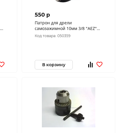
550 p
Патрон для дрели
м)
самозажимной 10мм 3/8 "AEZ"
№010022 (d-10,3/8)
Код товара: 050359
В корзину