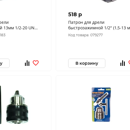
518 p
рели
Патрон для дрели
й 13мм 1/2-20 UNF
быстрозажимной 1/2" (1,5-13 м
37812М
6183
Код товара: 079277
у
В корзину