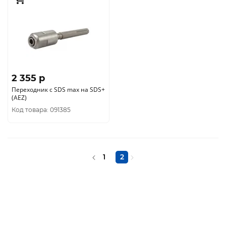
2 355 p
Переходник с SDS max на SDS+
(AEZ)
Код товара: 091385
1
2