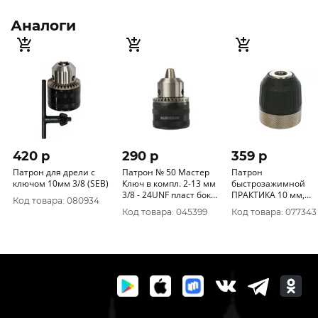
Аналоги
420 p
290 p
359 p
Патрон для дрели с
Патрон № 50 Мастер
Патрон
ключом 10мм 3/8 (SEB)
Ключ в компл. 2-13 мм
быстрозажимной
3/8 - 24UNF пласт бокс
ПРАКТИКА 10 мм,
Код товара: 080934
70201004
3/8"-24UNF (1шт.)
Код товара: 045399
Код товара: 077343
коробка 030-023