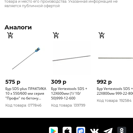
товара и место его производства. Указанная информация не
является публичной офертой
Аналоги
575 p
309 p
992 p
Бур SDS-plus ПРАКТИКА
Бур Vertextools SDS +
Бур Vertextools SDS +
10 х 550/600 мм серия
12Х600мм (1/ 10/
22Х800мм 999-22-80
"Профи" по бетону
50)999-12-600
Код товара: 192584
031-501
Код товара: 077846
Код товара: 139799