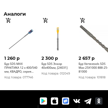
Аналоги
1 260 p
2 300 p
2 657 p
Бур SDS-MAX
Бур SDS Энкор
Бур Vertextools SDS
ПРАКТИКА 12 х 400/540
40x400мм, [24031]
Max 25Х1000 888-25-
мм, КВАДРО, серия
81000
Код товара: 012049
Эксперт, по бетону
Код товара: 077746
Код товара: 101818
647-819