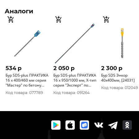
Аналоги
534 p
2 050 p
2 300 p
Бур SDS-plus ПРАКТИКА
Бур SDS-plus ПРАКТИКА
Бур SDS Энкор
16 х 400/460 мм серия
16 х 950/1000 мм, Х-тип
40x400мм, [24031]
"Мастер" по бетону
серия "Эксперт" по
Код товара: 012049
911-864
бетону 775-990
Код товара: 077789
Код товара: 091264