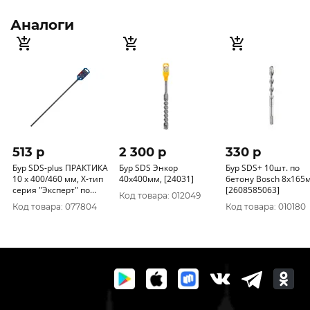
Аналоги
513 p
2 300 p
330 p
Бур SDS-plus ПРАКТИКА
Бур SDS Энкор
Бур SDS+ 10шт. по
10 х 400/460 мм, Х-тип
40x400мм, [24031]
бетону Bosch 8x165
серия "Эксперт" по
[2608585063]
Код товара: 012049
бетону 775-860
Код товара: 077804
Код товара: 010180