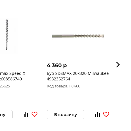
4 360 p
984 
-max Speed X
Бур SDSMAX 20x320 Milwaukee
Бур SD
5x200/340 2608586749
4932352764
200/3
025625
Код товара: 118466
Код то
ину
В корзину
В 