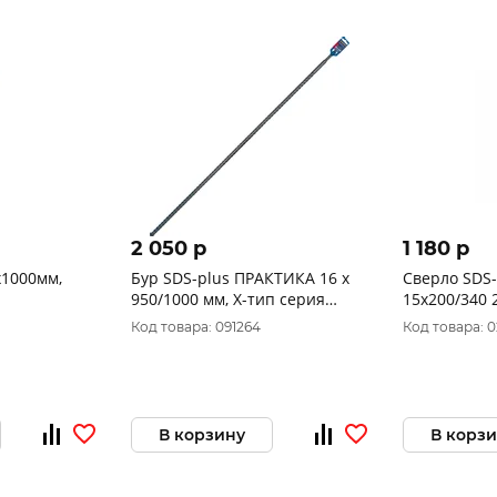
2 050 p
1 180 p
x1000мм,
Бур SDS-plus ПРАКТИКА 16 х
Сверло SDS
950/1000 мм, Х-тип серия
1
"Эксперт" по бетону 775-990
Код товара: 091264
Код товара: 
В корзину
В корз