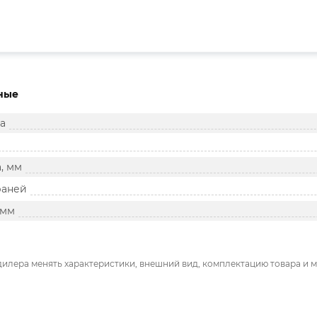
ные
а
, мм
раней
 мм
дилера менять характеристики, внешний вид, комплектацию товара и м