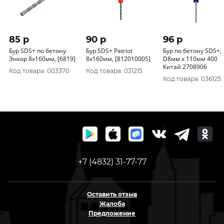
85 p
90 p
96 p
Бур SDS+ по бетону
Бур SDS+ Patriot
Бур по бетону SDS+,
Энкор 8x160мм, [6819]
8x160мм, [812010005]
D8мм х 110мм 400
Китай 2708906
Код товара: 003370
Код товара: 031215
Код товара: 036125
+7 (4832) 31-77-77
Оставить отзыв
Жалоба
Предложение