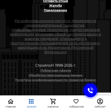
Оставить отзыв
Жалоба
Предложение
На информационном ресурсе применяются
рекомендательные технологии
(информационные технологии предоставления
информации на основе сбора, систематизации и
анализа сведений, относящихся к
предпочтениям пользователей сети «Интернет»,
находящихся на территории Российской
Федерации)
СтройлоН 1998-2026 г.
Публичная оферта
Обработка персональных данных
Политика конфиденциальности сервисов Яндекс
главная
каталог
корзина
избранное
кабинет